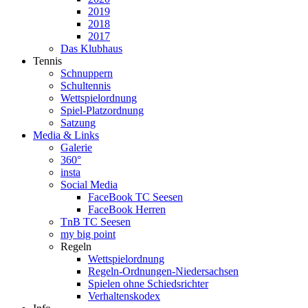
2019
2018
2017
Das Klubhaus
Tennis
Schnuppern
Schultennis
Wettspielordnung
Spiel-Platzordnung
Satzung
Media & Links
Galerie
360°
insta
Social Media
FaceBook TC Seesen
FaceBook Herren
TnB TC Seesen
my big point
Regeln
Wettspielordnung
Regeln-Ordnungen-Niedersachsen
Spielen ohne Schiedsrichter
Verhaltenskodex