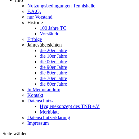
Info
Nutzungsbedingungen Tennishalle
F.A.Q.
nur Vorstand
Historie
100 Jahre TC
Vorstände
Erfolge
Jahresübersichten
die 20er Jahre
die 10er Jahre
die 00er Jahre
die 90er Jahre
die 80er Jahre
die 70er Jahre
die 60er Jahre
In Memorandum
Kontakt
Datenschutz-
Hygienekonzept des TNB e.V
Merkblatt
Datenschutzerklärung
Impressum
Seite wählen