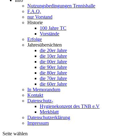
Info
Nutzungsbedingungen Tennishalle
F.A.Q.
nur Vorstand
Historie
100 Jahre TC
Vorstände
Erfolge
Jahresübersichten
die 20er Jahre
die 10er Jahre
die 00er Jahre
die 90er Jahre
die 80er Jahre
die 70er Jahre
die 60er Jahre
In Memorandum
Kontakt
Datenschutz-
Hygienekonzept des TNB e.V
Merkblatt
Datenschutzerklärung
Impressum
Seite wählen