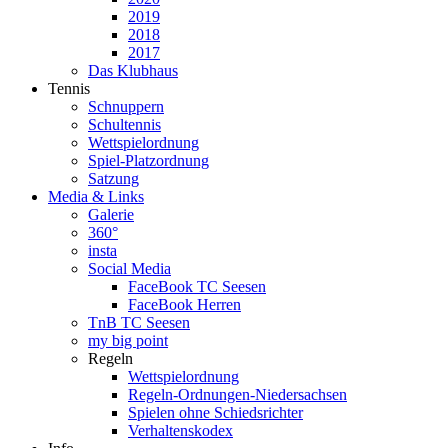
2019
2018
2017
Das Klubhaus
Tennis
Schnuppern
Schultennis
Wettspielordnung
Spiel-Platzordnung
Satzung
Media & Links
Galerie
360°
insta
Social Media
FaceBook TC Seesen
FaceBook Herren
TnB TC Seesen
my big point
Regeln
Wettspielordnung
Regeln-Ordnungen-Niedersachsen
Spielen ohne Schiedsrichter
Verhaltenskodex