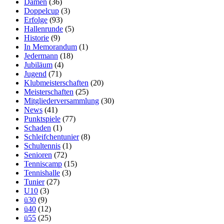
Damen
(36)
Doppelcup
(3)
Erfolge
(93)
Hallenrunde
(5)
Historie
(9)
In Memorandum
(1)
Jedermann
(18)
Jubiläum
(4)
Jugend
(71)
Klubmeisterschaften
(20)
Meisterschaften
(25)
Mitgliederversammlung
(30)
News
(41)
Punktspiele
(77)
Schaden
(1)
Schleifchentunier
(8)
Schultennis
(1)
Senioren
(72)
Tenniscamp
(15)
Tennishalle
(3)
Tunier
(27)
U10
(3)
ü30
(9)
ü40
(12)
ü55
(25)