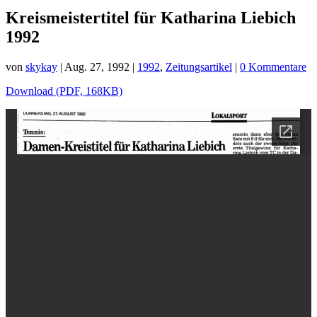
Kreismeistertitel für Katharina Liebich
1992
von
skykay
|
Aug. 27, 1992
|
1992
,
Zeitungsartikel
|
0 Kommentare
Download (PDF, 168KB)