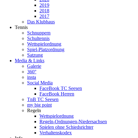
2019
2018
2017
Das Klubhaus
Tennis
Schnuppern
Schultennis
Wettspielordnung
Spiel-Platzordnung
Satzung
Media & Links
Galerie
360°
insta
Social Media
FaceBook TC Seesen
FaceBook Herren
TnB TC Seesen
my big point
Regeln
Wettspielordnung
Regeln-Ordnungen-Niedersachsen
Spielen ohne Schiedsrichter
Verhaltenskodex