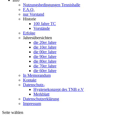
Info
Nutzungsbedingungen Tennishalle
F.A.Q.
nur Vorstand
Historie
100 Jahre TC
Vorstände
Erfolge
Jahresübersichten
die 20er Jahre
die 10er Jahre
die 00er Jahre
die 90er Jahre
die 80er Jahre
die 70er Jahre
die 60er Jahre
In Memorandum
Kontakt
Datenschutz-
Hygienekonzept des TNB e.V
Merkblatt
Datenschutzerklärung
Impressum
Seite wählen