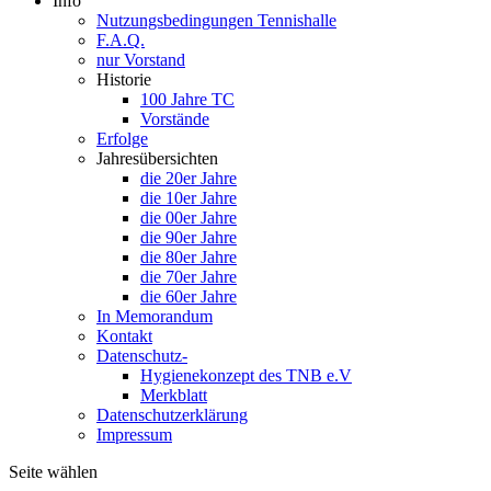
Info
Nutzungsbedingungen Tennishalle
F.A.Q.
nur Vorstand
Historie
100 Jahre TC
Vorstände
Erfolge
Jahresübersichten
die 20er Jahre
die 10er Jahre
die 00er Jahre
die 90er Jahre
die 80er Jahre
die 70er Jahre
die 60er Jahre
In Memorandum
Kontakt
Datenschutz-
Hygienekonzept des TNB e.V
Merkblatt
Datenschutzerklärung
Impressum
Seite wählen