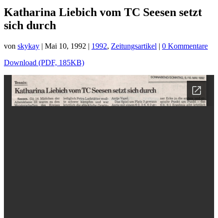
Katharina Liebich vom TC Seesen setzt
sich durch
von
skykay
|
Mai 10, 1992
|
1992
,
Zeitungsartikel
|
0 Kommentare
Download (PDF, 185KB)