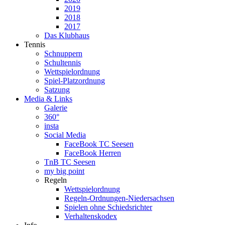
2019
2018
2017
Das Klubhaus
Tennis
Schnuppern
Schultennis
Wettspielordnung
Spiel-Platzordnung
Satzung
Media & Links
Galerie
360°
insta
Social Media
FaceBook TC Seesen
FaceBook Herren
TnB TC Seesen
my big point
Regeln
Wettspielordnung
Regeln-Ordnungen-Niedersachsen
Spielen ohne Schiedsrichter
Verhaltenskodex