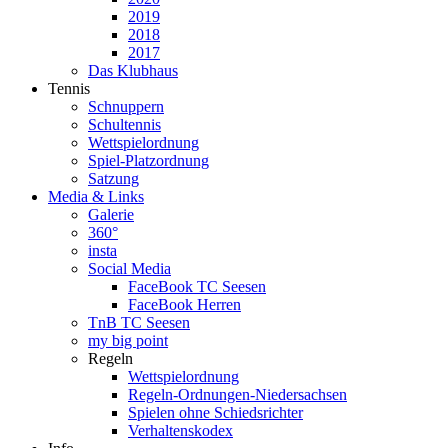
2019
2018
2017
Das Klubhaus
Tennis
Schnuppern
Schultennis
Wettspielordnung
Spiel-Platzordnung
Satzung
Media & Links
Galerie
360°
insta
Social Media
FaceBook TC Seesen
FaceBook Herren
TnB TC Seesen
my big point
Regeln
Wettspielordnung
Regeln-Ordnungen-Niedersachsen
Spielen ohne Schiedsrichter
Verhaltenskodex