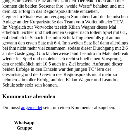
ging es im zweiten Satz abermals in den Tiebreak. Doch auch hier
konnten die beiden Seesener ihre „weiße Weste“ behalten und mit
dem 3:0 Erfolg in das Regionspokalfinale einziehen.
Gegner im Finale war am vergangen Sonnabend auf der heimischen
Anlage an der Kurparkstraße das Team vom Wolfenbütteler THV.
Im Vergleich zur Vorwoche tat sich Kilian Wagner dieses Mal
erheblich leichter und hielt seinen Gegner nach tollem Spiel mit 6:1,
6:4 deutlich in Schach. Leandro Schulz fing ebenfalls gut an und
gewann den ersten Satz mit 6:4. Im zweiten Satz lief dann allerdings
bei ihm nicht mehr viel zusammen, sodass dieser Durchgang mit 2:6
an die Gäste ging. Glücklicherweise fand Leandro im Matchtiebreak
wieder ins Spiel und erspielte sich recht schnell einen Vorsprung,
den er schließlich mit 10:5 auch ins Ziel brachte. Aufgrund dieser
beiden Erfolge in den Einzeln war den jungen TC‘ lern der
Gesamtsieg und der Gewinn des Regionspokals nicht mehr zu
nehmen – in toller Erfolg, auf den Kilian Wagner und Leandro
Schulz sehr stolz sein können.
Kommentar absenden
Du musst
angemeldet
sein, um einen Kommentar abzugeben.
Whatsapp
Gruppe