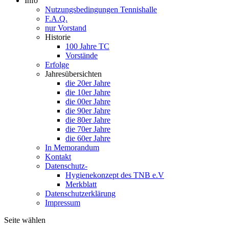
Info
Nutzungsbedingungen Tennishalle
F.A.Q.
nur Vorstand
Historie
100 Jahre TC
Vorstände
Erfolge
Jahresübersichten
die 20er Jahre
die 10er Jahre
die 00er Jahre
die 90er Jahre
die 80er Jahre
die 70er Jahre
die 60er Jahre
In Memorandum
Kontakt
Datenschutz-
Hygienekonzept des TNB e.V
Merkblatt
Datenschutzerklärung
Impressum
Seite wählen