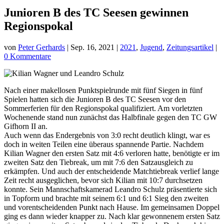
Junioren B des TC Seesen gewinnen
Regionspokal
von
Peter Gerhards
|
Sep. 16, 2021
|
2021
,
Jugend
,
Zeitungsartikel
|
0 Kommentare
Nach einer makellosen Punktspielrunde mit fünf Siegen in fünf
Spielen hatten sich die Junioren B des TC Seesen vor den
Sommerferien für den Regionspokal qualifiziert. Am vorletzten
Wochenende stand nun zunächst das Halbfinale gegen den TC GW
Gifhorn II an.
Auch wenn das Endergebnis von 3:0 recht deutlich klingt, war es
doch in weiten Teilen eine überaus spannende Partie. Nachdem
Kilian Wagner den ersten Satz mit 4:6 verloren hatte, benötigte er im
zweiten Satz den Tiebreak, um mit 7:6 den Satzausgleich zu
erkämpfen. Und auch der entscheidende Matchtiebreak verlief lange
Zeit recht ausgeglichen, bevor sich Kilian mit 10:7 durchsetzen
konnte. Sein Mannschaftskamerad Leandro Schulz präsentierte sich
in Topform und brachte mit seinem 6:1 und 6:1 Sieg den zweiten
und vorentscheidenden Punkt nach Hause. Im gemeinsamen Doppel
ging es dann wieder knapper zu. Nach klar gewonnenem ersten Satz