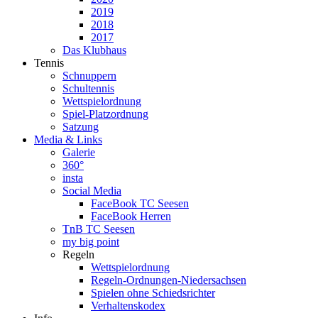
2019
2018
2017
Das Klubhaus
Tennis
Schnuppern
Schultennis
Wettspielordnung
Spiel-Platzordnung
Satzung
Media & Links
Galerie
360°
insta
Social Media
FaceBook TC Seesen
FaceBook Herren
TnB TC Seesen
my big point
Regeln
Wettspielordnung
Regeln-Ordnungen-Niedersachsen
Spielen ohne Schiedsrichter
Verhaltenskodex