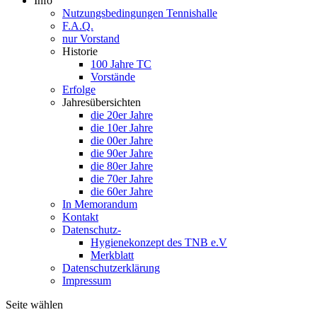
Info
Nutzungsbedingungen Tennishalle
F.A.Q.
nur Vorstand
Historie
100 Jahre TC
Vorstände
Erfolge
Jahresübersichten
die 20er Jahre
die 10er Jahre
die 00er Jahre
die 90er Jahre
die 80er Jahre
die 70er Jahre
die 60er Jahre
In Memorandum
Kontakt
Datenschutz-
Hygienekonzept des TNB e.V
Merkblatt
Datenschutzerklärung
Impressum
Seite wählen