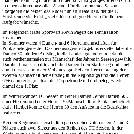
mancher Tennistag endete durch den kurzfristig angeworfenen Grill
in einem stimmungsvollen Abend. Für die kommende Saison
übergeben die beiden das Ruder nun an Beate Rau, der die 1.
Vorsitzende viel Erfolg, viel Glück und gute Nerven für die neue
Aufgabe wünschte.
Im Folgenden fasste Sportwart Kevin Pägert die Tennissaison
zusammen:
Im Sommer waren 4 Damen- und 6 Herrenmannschaften für
Punktspiele gemeldet. Das herausragende Ergebnis erzielte dabei die
Damen 50 mit dem Aufstieg in die Landesliga und wurde damit
auch verdientermaßen zur Mannschaft des Jahres in Seesen gewählt.
Darüber hinaus schaffte auch die Damen I den Staffelsieg und spielt
damit dieses Jahr in der Verbandsliga. Bei den Herren gelang der
zweiten Mannschaft der Aufstieg in die Regionsliga und die Herren
65+ nahm erfolgreich an der Doppelrunde teil und belegt wieder
einmal den 1. Platz.
Im Winter war der TC Seesen mit einer Damen-, einer Damen 50-,
einer Herren- und einer Herren 30-Mannschaft im Punktspielbetrieb
aktiv. Hierbei konnte die Herren 30 den Aufstieg in die Bezirksliga
realisieren.
Bei den Regionsmeisterschaften gab es neben zahlreichen 2. und 3.
Plätzen auch zwei Sieger aus den Reihen des TC Seesen. In der
Winterveranstaltung gewannen Catjana Stubhan und Leonora