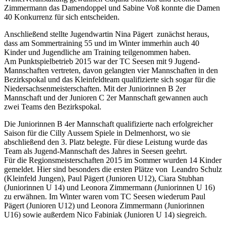
Zimmermann das Damendoppel und Sabine Voß konnte die Damen
40 Konkurrenz für sich entscheiden.
Anschließend stellte Jugendwartin Nina Pägert zunächst heraus,
dass am Sommertraining 55 und im Winter immerhin auch 40
Kinder und Jugendliche am Training teilgenommen haben.
Am Punktspielbetrieb 2015 war der TC Seesen mit 9 Jugend-
Mannschaften vertreten, davon gelangten vier Mannschaften in den
Bezirkspokal und das Kleinfeldteam qualifizierte sich sogar für die
Niedersachsenmeisterschaften. Mit der Juniorinnen B 2er
Mannschaft und der Junioren C 2er Mannschaft gewannen auch
zwei Teams den Bezirkspokal.
Die Juniorinnen B 4er Mannschaft qualifizierte nach erfolgreicher
Saison für die Cilly Aussem Spiele in Delmenhorst, wo sie
abschließend den 3. Platz belegte. Für diese Leistung wurde das
Team als Jugend-Mannschaft des Jahres in Seesen geehrt.
Für die Regionsmeisterschaften 2015 im Sommer wurden 14 Kinder
gemeldet. Hier sind besonders die ersten Plätze von Leandro Schulz
(Kleinfeld Jungen), Paul Pägert (Junioren U12), Ciara Stubhan
(Juniorinnen U 14) und Leonora Zimmermann (Juniorinnen U 16)
zu erwähnen. Im Winter waren vom TC Seesen wiederum Paul
Pägert (Junioren U12) und Leonora Zimmermann (Juniorinnen
U16) sowie außerdem Nico Fabiniak (Junioren U 14) siegreich.