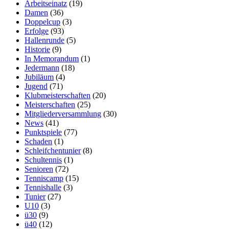
Arbeitseinatz
(19)
Damen
(36)
Doppelcup
(3)
Erfolge
(93)
Hallenrunde
(5)
Historie
(9)
In Memorandum
(1)
Jedermann
(18)
Jubiläum
(4)
Jugend
(71)
Klubmeisterschaften
(20)
Meisterschaften
(25)
Mitgliederversammlung
(30)
News
(41)
Punktspiele
(77)
Schaden
(1)
Schleifchentunier
(8)
Schultennis
(1)
Senioren
(72)
Tenniscamp
(15)
Tennishalle
(3)
Tunier
(27)
U10
(3)
ü30
(9)
ü40
(12)