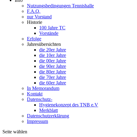
Info
Nutzungsbedingungen Tennishalle
F.A.Q.
nur Vorstand
Historie
100 Jahre TC
Vorstände
Erfolge
Jahresübersichten
die 20er Jahre
die 10er Jahre
die 00er Jahre
die 90er Jahre
die 80er Jahre
die 70er Jahre
die 60er Jahre
In Memorandum
Kontakt
Datenschutz-
Hygienekonzept des TNB e.V
Merkblatt
Datenschutzerklärung
Impressum
Seite wählen