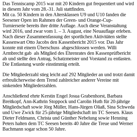
Das Tenniscamp 2015 war mit 20 Kindern gut frequentiert und wird
in diesem Jahr vom 28.-31. Juli stattfinden.
Mit ca. 50 Kindern in den Altersklassen U9 und U10 fanden die
Seesener Open im Rahmen der Green- und Orange-Cup-
Turnierserie bereits ihre dritte Auflage. Auch diese Veranstaltung
wird 2016, und zwar vom 1. – 3. August, eine Neuauflage erleben.
Nach dieser Zusammenfassung der sportlichen Aktivitäten stellte
Kassenwart Otto Jacobs den Kassenbericht 2015 vor. Das Jahr
konnte mit einem Überschuss abgeschlossen werden. Willi
Armbrecht gab als Mitglied des Ehrenrates den Kassenprüfbericht
ab und stellte den Antrag, Schatzmeister und Vorstand zu entlasten.
Die Entlastung wurde einstimmig erteilt.
Die Mitgliederzahl stieg leicht auf 292 Mitglieder an und trotzt damit
erfreulicherweise dem Trend zahlreicher anderer Vereine mit
sinkenden Mitgliederzahlen.
Anschließend ehrte Kerstin Engel Josua Grabenhorst, Barbara
Breitkopf, Ann-Kathrin Stoppock und Carolin Huth für 20-jährige
Mitgliedschaft sowie Jörg Müller, Hans-Jürgen Oliaß, Sina Schweda
und Uwe Zwick für 25-jährige Mitgliedschaft im TC Seesen. Klaus
Dieter Feldmann, Christa und Günther Nebelung sowie Henning
Peters halten dem TC Seesen bereits 40 Jahre die Treue und Werner
Bachmann sogar schon 50 Jahre.