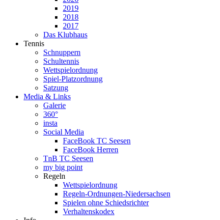
2019
2018
2017
Das Klubhaus
Tennis
Schnuppern
Schultennis
Wettspielordnung
Spiel-Platzordnung
Satzung
Media & Links
Galerie
360°
insta
Social Media
FaceBook TC Seesen
FaceBook Herren
TnB TC Seesen
my big point
Regeln
Wettspielordnung
Regeln-Ordnungen-Niedersachsen
Spielen ohne Schiedsrichter
Verhaltenskodex