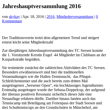
Jahreshauptversammlung 2016
von
skykay
|
Apr. 18, 2016
|
2016
,
Mitgliederversammlung
|
0
Kommentare
Der Traditionsverein trotzt dem allgemeinen Trend und steigert
erneut leicht seine Mitgliederzahl
Zur diesjährigen Jahreshauptversammlung des TC Seesen konnte
die 1. Vorsitzende Kerstin Engel 44 Mitglieder im Clubhaus an der
Kurparkstraße begrüßen.
Sie resümierte zunächst die zahlreichen Aktivitäten des TC Seesen.
Besonders erwähnenswert sind hier die traditionellen
Veranstaltungen wie die Hallen-Tennisnacht, das Pfingst-
Schleifchenturnier und die auch bereits zum dritten Mal
ausgetragenen „Seesener Open“, ein hochklassiges Jugendturnier.
Erstmalig ausgetragen wurde der Sehusa-Doppelcup, der aufgrund
der überaus positiven Resonanz sicherlich dieses Jahr eine
Neuauflage erfahren dürfte. Darüber hinaus fanden auch das
Tenniscamp mit Beteiligung am Ferienpass der Stadt Seesen und
drei Schultenniscups an den Grundschulen in Münchehof, am