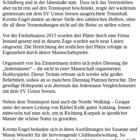
Schildberg und in der Jahnstraße statt. Dass sich das Vereinsleben
aber nicht rein auf den Tennissport beschränkt, zeigte der wiederum
gemeinsam mit dem SV Union Seesen ausgerichtete Tennisball.
Kerstin Engel dankte an dieser Stelle den zahlreichen Helfern, ohne
die all diese Veranstaltungen nicht auf die Beine zu stellen wären.
Vor der Freiluftsaison 2015 wurden drei Plätze durch eine Firma
Instand gesetzt und in diesem Zuge wurden auch neue Linien
eingesetzt. Die Herrichtung der restlichen drei Plätze erfolgte in
Eigenarbeit durch aktive Mannschaftspieler.
Organisiert von Ina Zimmermann trafen sich jeden Dienstag die
„Jedermänner“ – die nicht in einer Mannschaft organisierten
Hobbyspieler. Dieser Termin erfreute sich wieder sehr großer
Beliebtheit, sodass an so manchem Dienstag Platznot herrschte. Der
gesellige Höhepunkt war abermals das Jedermann-Vergleichsturnier
mit dem SV Union Seesen.
Neben dem Tennissport fand auch die Nordic Walking – Gruppe
unter der neuen Leitung von Bärbel Kolle guten Anklang. Immer
mittwochs traf man sich, um in Richtung Kurpark in sportlicher
Manier die schöne Natur zu genießen.
Kerstin Engel bedankte sich in ihren Ausführungen bei Susanne und
Manni Wieseler für die hervorragende Clubhausbewirtung. So