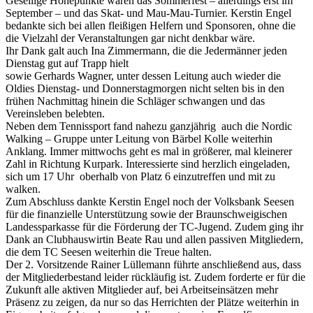
Gesellige Höhepunkte waren das Sommerfest – allerdings erst im
September – und das Skat- und Mau-Mau-Turnier. Kerstin Engel
bedankte sich bei allen fleißigen Helfern und Sponsoren, ohne die
die Vielzahl der Veranstaltungen gar nicht denkbar wäre.
Ihr Dank galt auch Ina Zimmermann, die die Jedermänner jeden
Dienstag gut auf Trapp hielt
sowie Gerhards Wagner, unter dessen Leitung auch wieder die
Oldies Dienstag- und Donnerstagmorgen nicht selten bis in den
frühen Nachmittag hinein die Schläger schwangen und das
Vereinsleben belebten.
Neben dem Tennissport fand nahezu ganzjährig auch die Nordic
Walking – Gruppe unter Leitung von Bärbel Kolle weiterhin
Anklang. Immer mittwochs geht es mal in größerer, mal kleinerer
Zahl in Richtung Kurpark. Interessierte sind herzlich eingeladen,
sich um 17 Uhr oberhalb von Platz 6 einzutreffen und mit zu
walken.
Zum Abschluss dankte Kerstin Engel noch der Volksbank Seesen
für die finanzielle Unterstützung sowie der Braunschweigischen
Landessparkasse für die Förderung der TC-Jugend. Zudem ging ihr
Dank an Clubhauswirtin Beate Rau und allen passiven Mitgliedern,
die dem TC Seesen weiterhin die Treue halten.
Der 2. Vorsitzende Rainer Lüllemann führte anschließend aus, dass
der Mitgliederbestand leider rückläufig ist. Zudem forderte er für die
Zukunft alle aktiven Mitglieder auf, bei Arbeitseinsätzen mehr
Präsenz zu zeigen, da nur so das Herrichten der Plätze weiterhin in