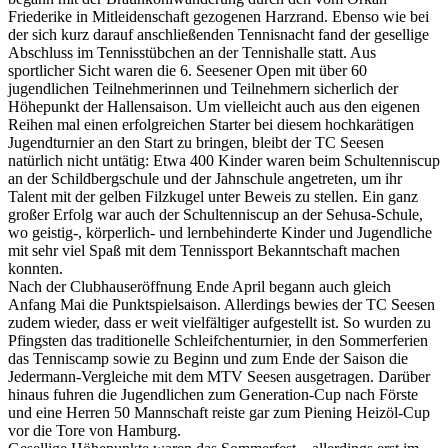
Friederike in Mitleidenschaft gezogenen Harzrand. Ebenso wie bei
der sich kurz darauf anschließenden Tennisnacht fand der gesellige
Abschluss im Tennisstübchen an der Tennishalle statt. Aus
sportlicher Sicht waren die 6. Seesener Open mit über 60
jugendlichen Teilnehmerinnen und Teilnehmern sicherlich der
Höhepunkt der Hallensaison. Um vielleicht auch aus den eigenen
Reihen mal einen erfolgreichen Starter bei diesem hochkarätigen
Jugendturnier an den Start zu bringen, bleibt der TC Seesen
natürlich nicht untätig: Etwa 400 Kinder waren beim Schultenniscup
an der Schildbergschule und der Jahnschule angetreten, um ihr
Talent mit der gelben Filzkugel unter Beweis zu stellen. Ein ganz
großer Erfolg war auch der Schultenniscup an der Sehusa-Schule,
wo geistig-, körperlich- und lernbehinderte Kinder und Jugendliche
mit sehr viel Spaß mit dem Tennissport Bekanntschaft machen
konnten.
Nach der Clubhauseröffnung Ende April begann auch gleich
Anfang Mai die Punktspielsaison. Allerdings bewies der TC Seesen
zudem wieder, dass er weit vielfältiger aufgestellt ist. So wurden zu
Pfingsten das traditionelle Schleifchenturnier, in den Sommerferien
das Tenniscamp sowie zu Beginn und zum Ende der Saison die
Jedermann-Vergleiche mit dem MTV Seesen ausgetragen. Darüber
hinaus fuhren die Jugendlichen zum Generation-Cup nach Förste
und eine Herren 50 Mannschaft reiste gar zum Piening Heizöl-Cup
vor die Tore von Hamburg.