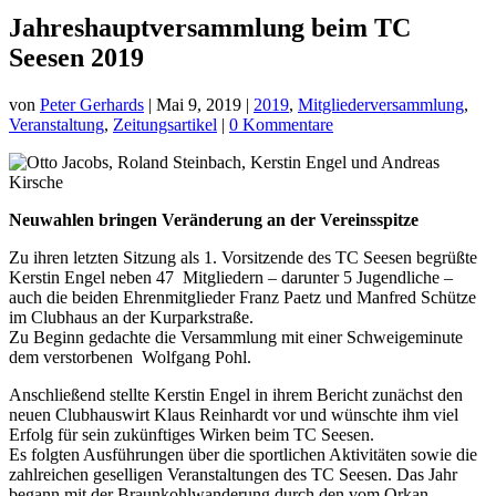
Jahreshauptversammlung beim TC
Seesen 2019
von
Peter Gerhards
|
Mai 9, 2019
|
2019
,
Mitgliederversammlung
,
Veranstaltung
,
Zeitungsartikel
|
0 Kommentare
Neuwahlen bringen Veränderung an der Vereinsspitze
Zu ihren letzten Sitzung als 1. Vorsitzende des TC Seesen begrüßte
Kerstin Engel neben 47 Mitgliedern – darunter 5 Jugendliche –
auch die beiden Ehrenmitglieder Franz Paetz und Manfred Schütze
im Clubhaus an der Kurparkstraße.
Zu Beginn gedachte die Versammlung mit einer Schweigeminute
dem verstorbenen Wolfgang Pohl.
Anschließend stellte Kerstin Engel in ihrem Bericht zunächst den
neuen Clubhauswirt Klaus Reinhardt vor und wünschte ihm viel
Erfolg für sein zukünftiges Wirken beim TC Seesen.
Es folgten Ausführungen über die sportlichen Aktivitäten sowie die
zahlreichen geselligen Veranstaltungen des TC Seesen. Das Jahr
begann mit der Braunkohlwanderung durch den vom Orkan