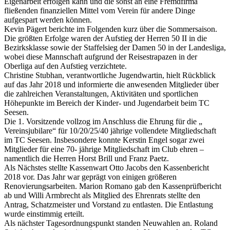
Eigenarbeit erfolgen kann und die sonst an eine Fremdfirma
fließenden finanziellen Mittel vom Verein für andere Dinge
aufgespart werden können.
Kevin Pägert berichte im Folgenden kurz über die Sommersaison.
Die größten Erfolge waren der Aufstieg der Herren 50 II in die
Bezirksklasse sowie der Staffelsieg der Damen 50 in der Landesliga,
wobei diese Mannschaft aufgrund der Reisestrapazen in der
Oberliga auf den Aufstieg verzichtete.
Christine Stubhan, verantwortliche Jugendwartin, hielt Rückblick
auf das Jahr 2018 und informierte die anwesenden Mitglieder über
die zahlreichen Veranstaltungen, Aktivitäten und sportlichen
Höhepunkte im Bereich der Kinder- und Jugendarbeit beim TC
Seesen.
Die 1. Vorsitzende vollzog im Anschluss die Ehrung für die „
Vereinsjubilare“ für 10/20/25/40 jährige vollendete Mitgliedschaft
im TC Seesen. Insbesondere konnte Kerstin Engel sogar zwei
Mitglieder für eine 70- jährige Mitgliedschaft im Club ehren –
namentlich die Herren Horst Brill und Franz Paetz.
Als Nächstes stellte Kassenwart Otto Jacobs den Kassenbericht
2018 vor. Das Jahr war geprägt von einigen größeren
Renovierungsarbeiten. Marion Romano gab den Kassenprüfbericht
ab und Willi Armbrecht als Mitglied des Ehrenrats stellte den
Antrag, Schatzmeister und Vorstand zu entlasten. Die Entlastung
wurde einstimmig erteilt.
Als nächster Tagesordnungspunkt standen Neuwahlen an. Roland