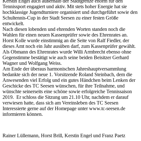
Kerstin Engel auch außerhalb der Stadtgrenze enorm für den
Tennissport engagiert und aktiv. Mit stets hoher Energie hat sie
hochklassige Jugendturniere organisiert und durchgeführt sowie den
Schultennis-Cup in der Stadt Seesen zu einer festen Größe
entwickelt.
Nach diesen lobenden und ehrenden Worten standen noch die
Wahlen für einen neuen Kassenprüfer sowie des Ehrenrates an.
Horst Kolle wurde einstimmig an die Seite von Ralf Fiedler, der
dieses Amt noch ein Jahr ausüben darf, zum Kassenprüfer gewählt.
Als Obmann des Ehrenrates wurde Willi Armbrecht ebenso ohne
Gegenstimme bestätigt wie auch seine beiden Beisitzer Gerhard
Wagner und Wolfgang Weiss.
Am Ende der überaus harmonischen Jahreshauptversammlung
bedankte sich der neue 1. Vorsitzende Roland Steinbach, dem die
Anwesenden viel Erfolg und ein gutes Händchen beim Lenken der
Geschicke des TC Seesen wünschen, für ihre Teilnahme, und
wünschte seinerseits eine schöne sowie erfolgreiche Tennissaison
2019. Er schloss die Sitzung um 21.10 Uhr, nachdem er darauf
verwiesen hatte, dass sich am Vereinsleben des TC Seesen
Interessierte gerne auf der Homepage unter www.tc-seesen.de
informieren können.
Rainer Lüllemann, Horst Brill, Kerstin Engel und Franz Paetz