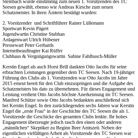
Steinbach wurde einstimmig zum neuen 1. Vorsitzenden des TC
Seesen gewählt, ebenso wie Andreas Kirsche zum neuen
Schatzmeister. In ihren Ämtern bestätigt wurden:
2. Vorsitzender und Schriftführer Rainer Lüllemann
Sportwart Kevin Pägert
Jugendwartin Christine Stubhan
Anlagenwart Ulrich Hübener
Pressewart Peter Gerhards
Internetbeauftragter Kai Rüffer
Clubhaus & Vergnügungswartin Sabine Fahlbusch-Müller
Kerstin Engel als auch Horst Brill dankten Otto Jacobs für seine
erbrachten Leistungen gegenüber dem TC Seesen. Nach 19-jähriger
Führung des Clubs als 1. Vorsitzenden war Otto Jacobs im Jahre
2015 erneut bereit für den Club einzuspringen und die Aufgabe des
Schatzmeisters bis dato zu übernehmen. Für dieses Engagement und
Leistung verdient Otto Jacobs höchste Anerkennung im TC Seesen.
Manfred Schütze sowie Otto Jacobs bedankten anschließend sich
bei Kerstin Engel. In den zurückliegenden sechs Jahren war Kerstin
Engel die „erste Frau“ in der Geschichte des TC Seesen die als 1.
Vorsitzende die Geschicke des gesamten Clubs lenkte. Ihr hohes
Engagement überzeugte jedoch rasch den einen oder anderen
„männlichen“ Skeptiker zu Beginn Ihrer Amtszeit. Neben der
eigentlichen vielfältigen Arbeit als Vorsitzende des TC Seesen war