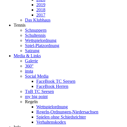
2019
2018
2017
Das Klubhaus
Tennis
Schnuppern
Schultennis
Wettspielordnung
Spiel-Platzordnung
Satzung
Media & Links
Galerie
360°
insta
Social Media
FaceBook TC Seesen
FaceBook Herren
TnB TC Seesen
my big point
Regeln
Wettspielordnung
Regeln-Ordnungen-Niedersachsen
Spielen ohne Schiedsrichter
Verhaltenskodex