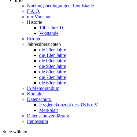
Info
Nutzungsbedingungen Tennishalle
F.A.Q.
nur Vorstand
Historie
100 Jahre TC
Vorstände
Erfolge
Jahresübersichten
die 20er Jahre
die 10er Jahre
die 00er Jahre
die 90er Jahre
die 80er Jahre
die 70er Jahre
die 60er Jahre
In Memorandum
Kontakt
Datenschutz-
Hygienekonzept des TNB e.V
Merkblatt
Datenschutzerklärung
Impressum
Seite wählen