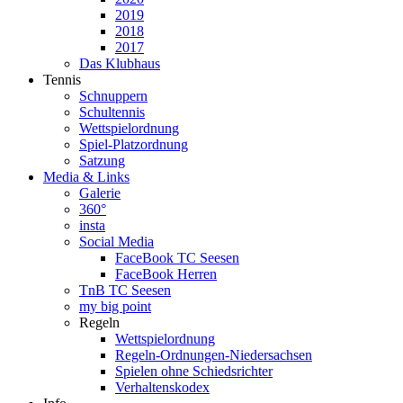
2019
2018
2017
Das Klubhaus
Tennis
Schnuppern
Schultennis
Wettspielordnung
Spiel-Platzordnung
Satzung
Media & Links
Galerie
360°
insta
Social Media
FaceBook TC Seesen
FaceBook Herren
TnB TC Seesen
my big point
Regeln
Wettspielordnung
Regeln-Ordnungen-Niedersachsen
Spielen ohne Schiedsrichter
Verhaltenskodex