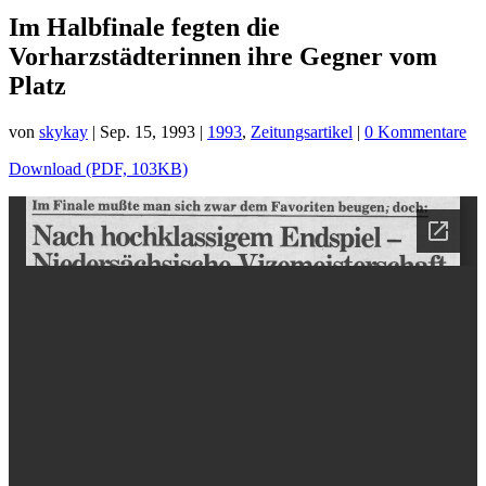
Im Halbfinale fegten die
Vorharzstädterinnen ihre Gegner vom
Platz
von
skykay
|
Sep. 15, 1993
|
1993
,
Zeitungsartikel
|
0 Kommentare
Download (PDF, 103KB)