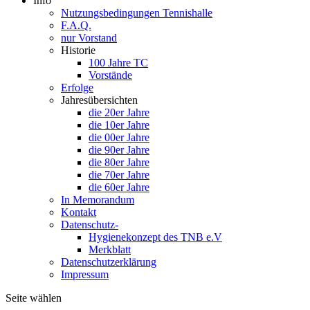
Info
Nutzungsbedingungen Tennishalle
F.A.Q.
nur Vorstand
Historie
100 Jahre TC
Vorstände
Erfolge
Jahresübersichten
die 20er Jahre
die 10er Jahre
die 00er Jahre
die 90er Jahre
die 80er Jahre
die 70er Jahre
die 60er Jahre
In Memorandum
Kontakt
Datenschutz-
Hygienekonzept des TNB e.V
Merkblatt
Datenschutzerklärung
Impressum
Seite wählen