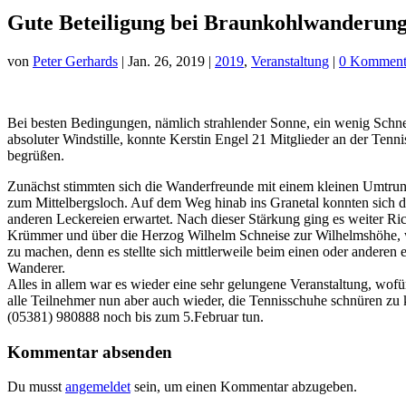
Gute Beteiligung bei Braunkohlwanderung
von
Peter Gerhards
|
Jan. 26, 2019
|
2019
,
Veranstaltung
|
0 Komment
Bei besten Bedingungen, nämlich strahlender Sonne, ein wenig Schn
absoluter Windstille, konnte Kerstin Engel 21 Mitglieder an der Tenn
begrüßen.
Zunächst stimmten sich die Wanderfreunde mit einem kleinen Umtrunk 
zum Mittelbergsloch. Auf dem Weg hinab ins Granetal konnten sich d
anderen Leckereien erwartet. Nach dieser Stärkung ging es weiter Ri
Krümmer und über die Herzog Wilhelm Schneise zur Wilhelmshöhe, w
zu machen, denn es stellte sich mittlerweile beim einen oder andere
Wanderer.
Alles in allem war es wieder eine sehr gelungene Veranstaltung, wof
alle Teilnehmer nun aber auch wieder, die Tennisschuhe schnüren zu k
(05381) 980888 noch bis zum 5.Februar tun.
Kommentar absenden
Du musst
angemeldet
sein, um einen Kommentar abzugeben.