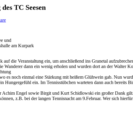
 des TC Seesen
are
ee und
ishalle am Kurpark
auf die Veranstaltung ein, um anschließend ins Granetal aufzubrechen
ie Wanderer dann ein wenig erholen und wurden dort an der Walter Ko
chtung
o es noch einmal eine Stärkung mit heißem Glühwein gab. Nun wurde 
n ein Hungergefühl ein. Im Tennisstübchen warteten dann auch bereits 
ür Achim Engel sowie Birgit und Kurt Schidlowski ein großer Dank gil
önnen, z.B. bei der langen Tennisnacht am 9.Februar. Wer sich hierfür