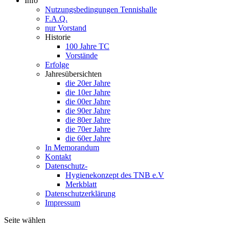
Info
Nutzungsbedingungen Tennishalle
F.A.Q.
nur Vorstand
Historie
100 Jahre TC
Vorstände
Erfolge
Jahresübersichten
die 20er Jahre
die 10er Jahre
die 00er Jahre
die 90er Jahre
die 80er Jahre
die 70er Jahre
die 60er Jahre
In Memorandum
Kontakt
Datenschutz-
Hygienekonzept des TNB e.V
Merkblatt
Datenschutzerklärung
Impressum
Seite wählen