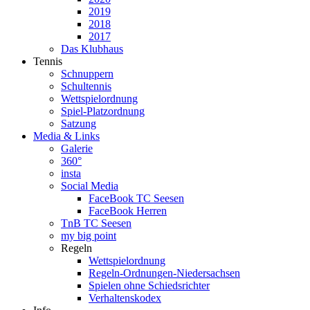
2019
2018
2017
Das Klubhaus
Tennis
Schnuppern
Schultennis
Wettspielordnung
Spiel-Platzordnung
Satzung
Media & Links
Galerie
360°
insta
Social Media
FaceBook TC Seesen
FaceBook Herren
TnB TC Seesen
my big point
Regeln
Wettspielordnung
Regeln-Ordnungen-Niedersachsen
Spielen ohne Schiedsrichter
Verhaltenskodex