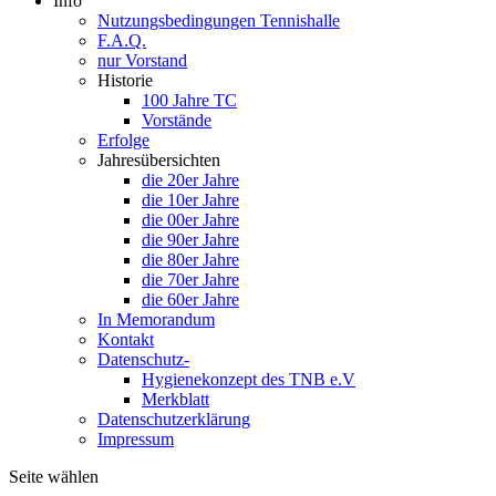
Info
Nutzungsbedingungen Tennishalle
F.A.Q.
nur Vorstand
Historie
100 Jahre TC
Vorstände
Erfolge
Jahresübersichten
die 20er Jahre
die 10er Jahre
die 00er Jahre
die 90er Jahre
die 80er Jahre
die 70er Jahre
die 60er Jahre
In Memorandum
Kontakt
Datenschutz-
Hygienekonzept des TNB e.V
Merkblatt
Datenschutzerklärung
Impressum
Seite wählen