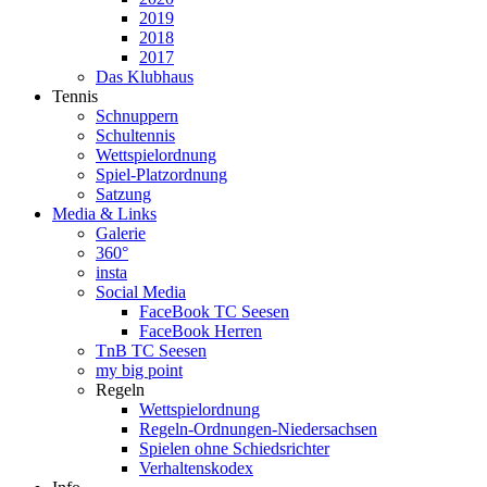
2019
2018
2017
Das Klubhaus
Tennis
Schnuppern
Schultennis
Wettspielordnung
Spiel-Platzordnung
Satzung
Media & Links
Galerie
360°
insta
Social Media
FaceBook TC Seesen
FaceBook Herren
TnB TC Seesen
my big point
Regeln
Wettspielordnung
Regeln-Ordnungen-Niedersachsen
Spielen ohne Schiedsrichter
Verhaltenskodex