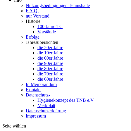
Info
Nutzungsbedingungen Tennishalle
F.A.Q.
nur Vorstand
Historie
100 Jahre TC
Vorstände
Erfolge
Jahresübersichten
die 20er Jahre
die 10er Jahre
die 00er Jahre
die 90er Jahre
die 80er Jahre
die 70er Jahre
die 60er Jahre
In Memorandum
Kontakt
Datenschutz-
Hygienekonzept des TNB e.V
Merkblatt
Datenschutzerklärung
Impressum
Seite wählen