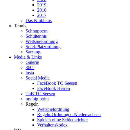
2019
2018
2017
Das Klubhaus
Tennis
Schnuppern
Schultennis
Wettspielordnung
Spiel-Platzordnung
Satzung
Media & Links
Galerie
360°
insta
Social Media
FaceBook TC Seesen
FaceBook Herren
TnB TC Seesen
my big point
Regeln
Wettspielordnung
Regeln-Ordnungen-Niedersachsen
Spielen ohne Schiedsrichter
Verhaltenskodex