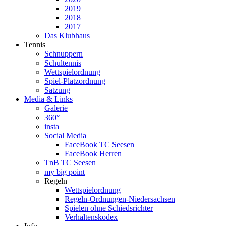
2019
2018
2017
Das Klubhaus
Tennis
Schnuppern
Schultennis
Wettspielordnung
Spiel-Platzordnung
Satzung
Media & Links
Galerie
360°
insta
Social Media
FaceBook TC Seesen
FaceBook Herren
TnB TC Seesen
my big point
Regeln
Wettspielordnung
Regeln-Ordnungen-Niedersachsen
Spielen ohne Schiedsrichter
Verhaltenskodex