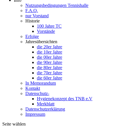
Info
Nutzungsbedingungen Tennishalle
F.A.Q.
nur Vorstand
Historie
100 Jahre TC
Vorstände
Erfolge
Jahresübersichten
die 20er Jahre
die 10er Jahre
die 00er Jahre
die 90er Jahre
die 80er Jahre
die 70er Jahre
die 60er Jahre
In Memorandum
Kontakt
Datenschutz-
Hygienekonzept des TNB e.V
Merkblatt
Datenschutzerklärung
Impressum
Seite wählen