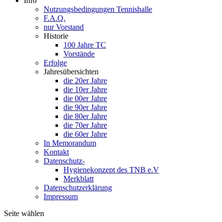
Info
Nutzungsbedingungen Tennishalle
F.A.Q.
nur Vorstand
Historie
100 Jahre TC
Vorstände
Erfolge
Jahresübersichten
die 20er Jahre
die 10er Jahre
die 00er Jahre
die 90er Jahre
die 80er Jahre
die 70er Jahre
die 60er Jahre
In Memorandum
Kontakt
Datenschutz-
Hygienekonzept des TNB e.V
Merkblatt
Datenschutzerklärung
Impressum
Seite wählen