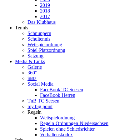
2019
2018
2017
Das Klubhaus
Tennis
Schnuppern
Schultennis
Wettspielordnung
Spiel-Platzordnung
Satzung
Media & Links
Galerie
360°
insta
Social Media
FaceBook TC Seesen
FaceBook Herren
TnB TC Seesen
my big point
Regeln
Wettspielordnung
Regeln-Ordnungen-Niedersachsen
Spielen ohne Schiedsrichter
Verhaltenskodex