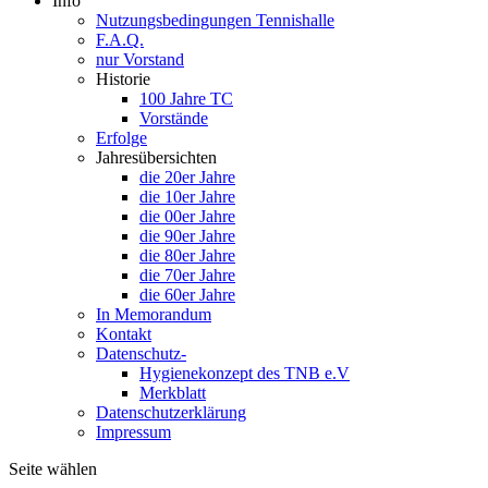
Info
Nutzungsbedingungen Tennishalle
F.A.Q.
nur Vorstand
Historie
100 Jahre TC
Vorstände
Erfolge
Jahresübersichten
die 20er Jahre
die 10er Jahre
die 00er Jahre
die 90er Jahre
die 80er Jahre
die 70er Jahre
die 60er Jahre
In Memorandum
Kontakt
Datenschutz-
Hygienekonzept des TNB e.V
Merkblatt
Datenschutzerklärung
Impressum
Seite wählen