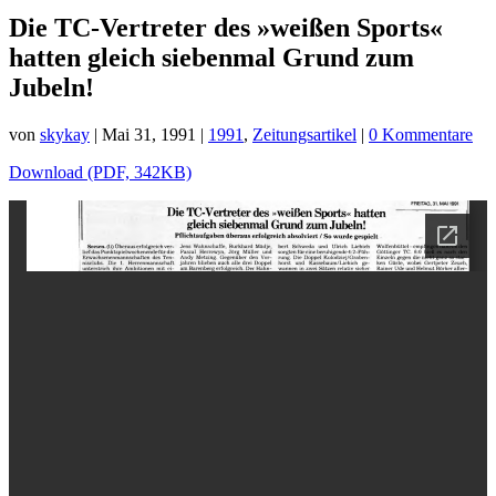
Die TC-Vertreter des »weißen Sports«
hatten gleich siebenmal Grund zum
Jubeln!
von
skykay
|
Mai 31, 1991
|
1991
,
Zeitungsartikel
|
0 Kommentare
Download (PDF, 342KB)