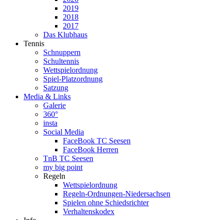
2019
2018
2017
Das Klubhaus
Tennis
Schnuppern
Schultennis
Wettspielordnung
Spiel-Platzordnung
Satzung
Media & Links
Galerie
360°
insta
Social Media
FaceBook TC Seesen
FaceBook Herren
TnB TC Seesen
my big point
Regeln
Wettspielordnung
Regeln-Ordnungen-Niedersachsen
Spielen ohne Schiedsrichter
Verhaltenskodex