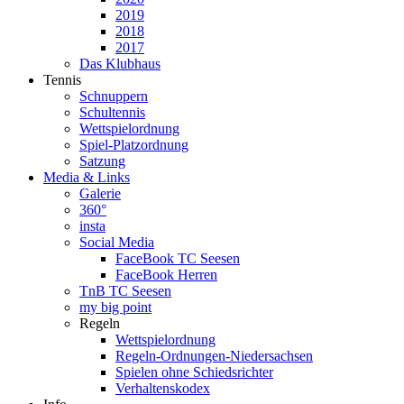
2019
2018
2017
Das Klubhaus
Tennis
Schnuppern
Schultennis
Wettspielordnung
Spiel-Platzordnung
Satzung
Media & Links
Galerie
360°
insta
Social Media
FaceBook TC Seesen
FaceBook Herren
TnB TC Seesen
my big point
Regeln
Wettspielordnung
Regeln-Ordnungen-Niedersachsen
Spielen ohne Schiedsrichter
Verhaltenskodex