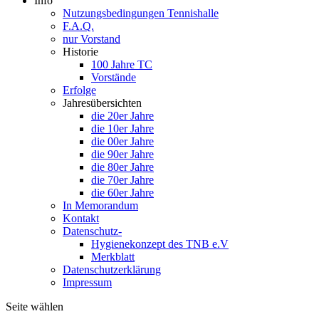
Info
Nutzungsbedingungen Tennishalle
F.A.Q.
nur Vorstand
Historie
100 Jahre TC
Vorstände
Erfolge
Jahresübersichten
die 20er Jahre
die 10er Jahre
die 00er Jahre
die 90er Jahre
die 80er Jahre
die 70er Jahre
die 60er Jahre
In Memorandum
Kontakt
Datenschutz-
Hygienekonzept des TNB e.V
Merkblatt
Datenschutzerklärung
Impressum
Seite wählen