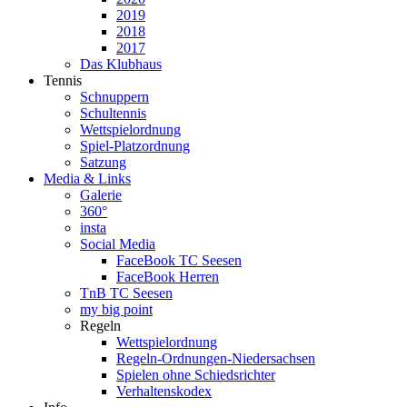
2019
2018
2017
Das Klubhaus
Tennis
Schnuppern
Schultennis
Wettspielordnung
Spiel-Platzordnung
Satzung
Media & Links
Galerie
360°
insta
Social Media
FaceBook TC Seesen
FaceBook Herren
TnB TC Seesen
my big point
Regeln
Wettspielordnung
Regeln-Ordnungen-Niedersachsen
Spielen ohne Schiedsrichter
Verhaltenskodex