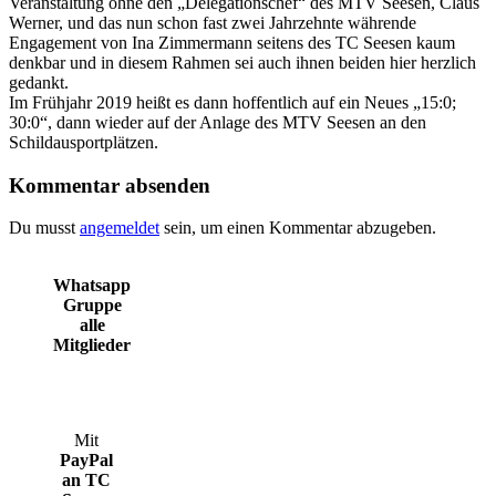
Veranstaltung ohne den „Delegationschef“ des MTV Seesen, Claus
Werner, und das nun schon fast zwei Jahrzehnte währende
Engagement von Ina Zimmermann seitens des TC Seesen kaum
denkbar und in diesem Rahmen sei auch ihnen beiden hier herzlich
gedankt.
Im Frühjahr 2019 heißt es dann hoffentlich auf ein Neues „15:0;
30:0“, dann wieder auf der Anlage des MTV Seesen an den
Schildausportplätzen.
Kommentar absenden
Du musst
angemeldet
sein, um einen Kommentar abzugeben.
Whatsapp
Gruppe
alle
Mitglieder
Mit
PayPal
an TC