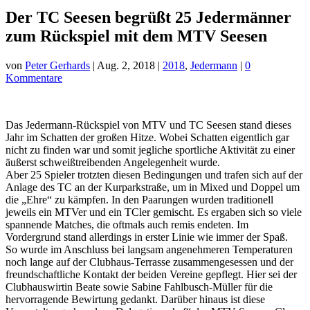
Der TC Seesen begrüßt 25 Jedermänner
zum Rückspiel mit dem MTV Seesen
von
Peter Gerhards
|
Aug. 2, 2018
|
2018
,
Jedermann
|
0
Kommentare
Das Jedermann-Rückspiel von MTV und TC Seesen stand dieses
Jahr im Schatten der großen Hitze. Wobei Schatten eigentlich gar
nicht zu finden war und somit jegliche sportliche Aktivität zu einer
äußerst schweißtreibenden Angelegenheit wurde.
Aber 25 Spieler trotzten diesen Bedingungen und trafen sich auf der
Anlage des TC an der Kurparkstraße, um in Mixed und Doppel um
die „Ehre“ zu kämpfen. In den Paarungen wurden traditionell
jeweils ein MTVer und ein TCler gemischt. Es ergaben sich so viele
spannende Matches, die oftmals auch remis endeten. Im
Vordergrund stand allerdings in erster Linie wie immer der Spaß.
So wurde im Anschluss bei langsam angenehmeren Temperaturen
noch lange auf der Clubhaus-Terrasse zusammengesessen und der
freundschaftliche Kontakt der beiden Vereine gepflegt. Hier sei der
Clubhauswirtin Beate sowie Sabine Fahlbusch-Müller für die
hervorragende Bewirtung gedankt. Darüber hinaus ist diese