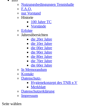
Info
Nutzungsbedingungen Tennishalle
F.A.Q.
nur Vorstand
Historie
100 Jahre TC
Vorstände
Erfolge
Jahresübersichten
die 20er Jahre
die 10er Jahre
die 00er Jahre
die 90er Jahre
die 80er Jahre
die 70er Jahre
die 60er Jahre
In Memorandum
Kontakt
Datenschutz-
Hygienekonzept des TNB e.V
Merkblatt
Datenschutzerklärung
Impressum
Seite wählen