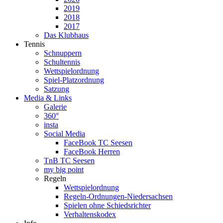
2019
2018
2017
Das Klubhaus
Tennis
Schnuppern
Schultennis
Wettspielordnung
Spiel-Platzordnung
Satzung
Media & Links
Galerie
360°
insta
Social Media
FaceBook TC Seesen
FaceBook Herren
TnB TC Seesen
my big point
Regeln
Wettspielordnung
Regeln-Ordnungen-Niedersachsen
Spielen ohne Schiedsrichter
Verhaltenskodex