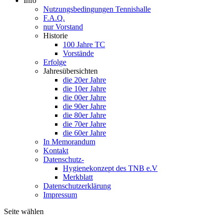
Info
Nutzungsbedingungen Tennishalle
F.A.Q.
nur Vorstand
Historie
100 Jahre TC
Vorstände
Erfolge
Jahresübersichten
die 20er Jahre
die 10er Jahre
die 00er Jahre
die 90er Jahre
die 80er Jahre
die 70er Jahre
die 60er Jahre
In Memorandum
Kontakt
Datenschutz-
Hygienekonzept des TNB e.V
Merkblatt
Datenschutzerklärung
Impressum
Seite wählen