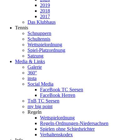
2019
2018
2017
Das Klubhaus
Tennis
Schnuppern
Schultennis
Wettspielordnung
Spiel-Platzordnung
Satzung
Media & Links
Galerie
360°
insta
Social Media
FaceBook TC Seesen
FaceBook Herren
TnB TC Seesen
my big point
Regeln
Wettspielordnung
Regeln-Ordnungen-Niedersachsen
Spielen ohne Schiedsrichter
Verhaltenskodex