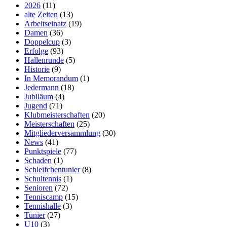
2026
(11)
alte Zeiten
(13)
Arbeitseinatz
(19)
Damen
(36)
Doppelcup
(3)
Erfolge
(93)
Hallenrunde
(5)
Historie
(9)
In Memorandum
(1)
Jedermann
(18)
Jubiläum
(4)
Jugend
(71)
Klubmeisterschaften
(20)
Meisterschaften
(25)
Mitgliederversammlung
(30)
News
(41)
Punktspiele
(77)
Schaden
(1)
Schleifchentunier
(8)
Schultennis
(1)
Senioren
(72)
Tenniscamp
(15)
Tennishalle
(3)
Tunier
(27)
U10
(3)