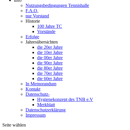
Info
Nutzungsbedingungen Tennishalle
F.A.Q.
nur Vorstand
Historie
100 Jahre TC
Vorstände
Erfolge
Jahresübersichten
die 20er Jahre
die 10er Jahre
die 00er Jahre
die 90er Jahre
die 80er Jahre
die 70er Jahre
die 60er Jahre
In Memorandum
Kontakt
Datenschutz-
Hygienekonzept des TNB e.V
Merkblatt
Datenschutzerklärung
Impressum
Seite wählen