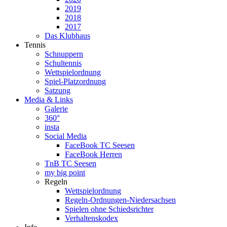
2019
2018
2017
Das Klubhaus
Tennis
Schnuppern
Schultennis
Wettspielordnung
Spiel-Platzordnung
Satzung
Media & Links
Galerie
360°
insta
Social Media
FaceBook TC Seesen
FaceBook Herren
TnB TC Seesen
my big point
Regeln
Wettspielordnung
Regeln-Ordnungen-Niedersachsen
Spielen ohne Schiedsrichter
Verhaltenskodex