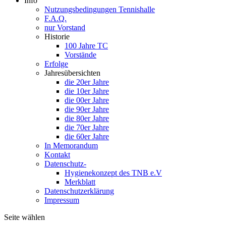
Info
Nutzungsbedingungen Tennishalle
F.A.Q.
nur Vorstand
Historie
100 Jahre TC
Vorstände
Erfolge
Jahresübersichten
die 20er Jahre
die 10er Jahre
die 00er Jahre
die 90er Jahre
die 80er Jahre
die 70er Jahre
die 60er Jahre
In Memorandum
Kontakt
Datenschutz-
Hygienekonzept des TNB e.V
Merkblatt
Datenschutzerklärung
Impressum
Seite wählen