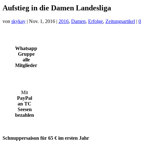
Aufstieg in die Damen Landesliga
von
skykay
|
Nov. 1, 2016
|
2016
,
Damen
,
Erfolge
,
Zeitungsartikel
|
0
Whatsapp
Gruppe
alle
Mitglieder
Mit
PayPal
an TC
Seesen
bezahlen
Schnuppersaison für 65 € im ersten Jahr