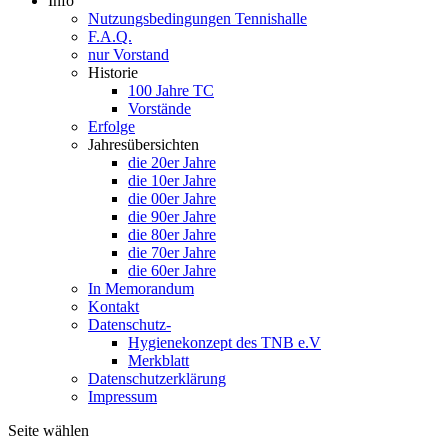
Info
Nutzungsbedingungen Tennishalle
F.A.Q.
nur Vorstand
Historie
100 Jahre TC
Vorstände
Erfolge
Jahresübersichten
die 20er Jahre
die 10er Jahre
die 00er Jahre
die 90er Jahre
die 80er Jahre
die 70er Jahre
die 60er Jahre
In Memorandum
Kontakt
Datenschutz-
Hygienekonzept des TNB e.V
Merkblatt
Datenschutzerklärung
Impressum
Seite wählen