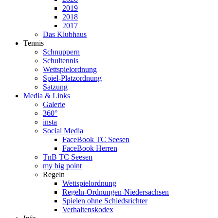
2019
2018
2017
Das Klubhaus
Tennis
Schnuppern
Schultennis
Wettspielordnung
Spiel-Platzordnung
Satzung
Media & Links
Galerie
360°
insta
Social Media
FaceBook TC Seesen
FaceBook Herren
TnB TC Seesen
my big point
Regeln
Wettspielordnung
Regeln-Ordnungen-Niedersachsen
Spielen ohne Schiedsrichter
Verhaltenskodex