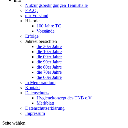
Info
Nutzungsbedingungen Tennishalle
F.A.Q.
nur Vorstand
Historie
100 Jahre TC
Vorstände
Erfolge
Jahresübersichten
die 20er Jahre
die 10er Jahre
die 00er Jahre
die 90er Jahre
die 80er Jahre
die 70er Jahre
die 60er Jahre
In Memorandum
Kontakt
Datenschutz-
Hygienekonzept des TNB e.V
Merkblatt
Datenschutzerklärung
Impressum
Seite wählen