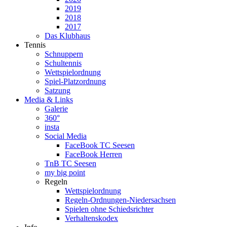
2019
2018
2017
Das Klubhaus
Tennis
Schnuppern
Schultennis
Wettspielordnung
Spiel-Platzordnung
Satzung
Media & Links
Galerie
360°
insta
Social Media
FaceBook TC Seesen
FaceBook Herren
TnB TC Seesen
my big point
Regeln
Wettspielordnung
Regeln-Ordnungen-Niedersachsen
Spielen ohne Schiedsrichter
Verhaltenskodex