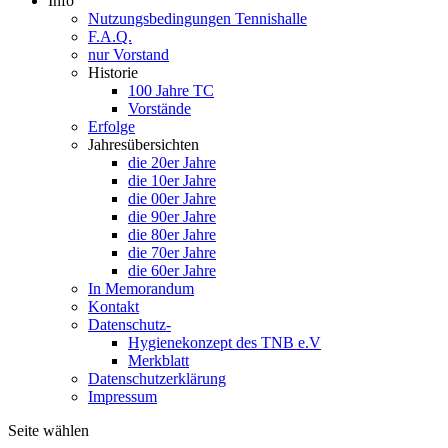
Info
Nutzungsbedingungen Tennishalle
F.A.Q.
nur Vorstand
Historie
100 Jahre TC
Vorstände
Erfolge
Jahresübersichten
die 20er Jahre
die 10er Jahre
die 00er Jahre
die 90er Jahre
die 80er Jahre
die 70er Jahre
die 60er Jahre
In Memorandum
Kontakt
Datenschutz-
Hygienekonzept des TNB e.V
Merkblatt
Datenschutzerklärung
Impressum
Seite wählen