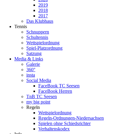
2019
2018
2017
Das Klubhaus
Tennis
Schnuppern
Schultennis
Wettspielordnung
Spiel-Platzordnung
Satzung
Media & Links
Galerie
360°
insta
Social Media
FaceBook TC Seesen
FaceBook Herren
TnB TC Seesen
my big point
Regeln
Wettspielordnung
Regeln-Ordnungen-Niedersachsen
Spielen ohne Schiedsrichter
Verhaltenskodex