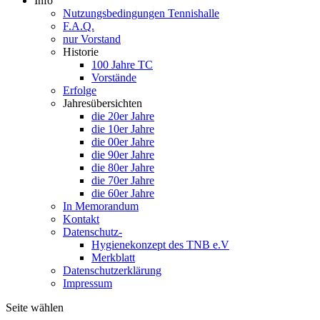
Info
Nutzungsbedingungen Tennishalle
F.A.Q.
nur Vorstand
Historie
100 Jahre TC
Vorstände
Erfolge
Jahresübersichten
die 20er Jahre
die 10er Jahre
die 00er Jahre
die 90er Jahre
die 80er Jahre
die 70er Jahre
die 60er Jahre
In Memorandum
Kontakt
Datenschutz-
Hygienekonzept des TNB e.V
Merkblatt
Datenschutzerklärung
Impressum
Seite wählen