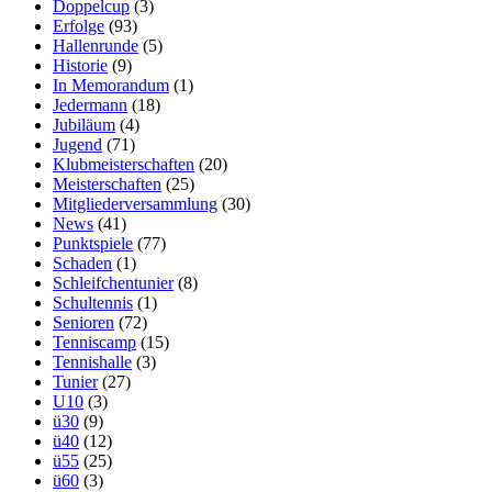
Doppelcup
(3)
Erfolge
(93)
Hallenrunde
(5)
Historie
(9)
In Memorandum
(1)
Jedermann
(18)
Jubiläum
(4)
Jugend
(71)
Klubmeisterschaften
(20)
Meisterschaften
(25)
Mitgliederversammlung
(30)
News
(41)
Punktspiele
(77)
Schaden
(1)
Schleifchentunier
(8)
Schultennis
(1)
Senioren
(72)
Tenniscamp
(15)
Tennishalle
(3)
Tunier
(27)
U10
(3)
ü30
(9)
ü40
(12)
ü55
(25)
ü60
(3)