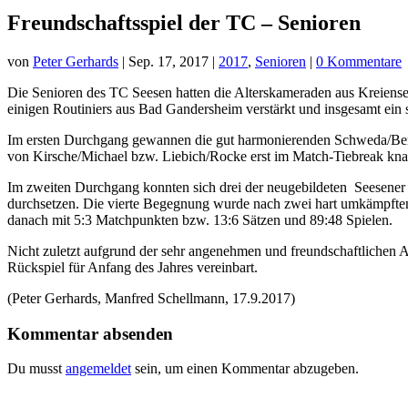
Freundschaftsspiel der TC – Senioren
von
Peter Gerhards
|
Sep. 17, 2017
|
2017
,
Senioren
|
0 Kommentare
Die Senioren des TC Seesen hatten die Alterskameraden aus Kreiensen,
einigen Routiniers aus Bad Gandersheim verstärkt und insgesamt ein
Im ersten Durchgang gewannen die gut harmonierenden Schweda/Bert
von Kirsche/Michael bzw. Liebich/Rocke erst im Match-Tiebreak knap
Im zweiten Durchgang konnten sich drei der neugebildeten Seesener
durchsetzen. Die vierte Begegnung wurde nach zwei hart umkämpften
danach mit 5:3 Matchpunkten bzw. 13:6 Sätzen und 89:48 Spielen.
Nicht zuletzt aufgrund der sehr angenehmen und freundschaftlichen 
Rückspiel für Anfang des Jahres vereinbart.
(Peter Gerhards, Manfred Schellmann, 17.9.2017)
Kommentar absenden
Du musst
angemeldet
sein, um einen Kommentar abzugeben.