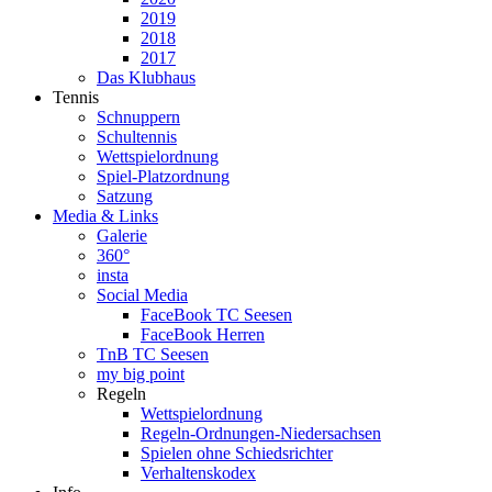
2019
2018
2017
Das Klubhaus
Tennis
Schnuppern
Schultennis
Wettspielordnung
Spiel-Platzordnung
Satzung
Media & Links
Galerie
360°
insta
Social Media
FaceBook TC Seesen
FaceBook Herren
TnB TC Seesen
my big point
Regeln
Wettspielordnung
Regeln-Ordnungen-Niedersachsen
Spielen ohne Schiedsrichter
Verhaltenskodex