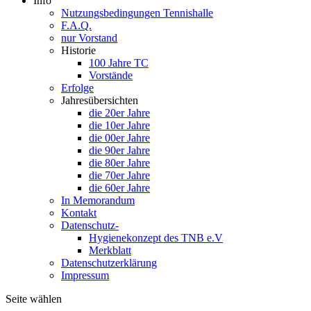
Info
Nutzungsbedingungen Tennishalle
F.A.Q.
nur Vorstand
Historie
100 Jahre TC
Vorstände
Erfolge
Jahresübersichten
die 20er Jahre
die 10er Jahre
die 00er Jahre
die 90er Jahre
die 80er Jahre
die 70er Jahre
die 60er Jahre
In Memorandum
Kontakt
Datenschutz-
Hygienekonzept des TNB e.V
Merkblatt
Datenschutzerklärung
Impressum
Seite wählen