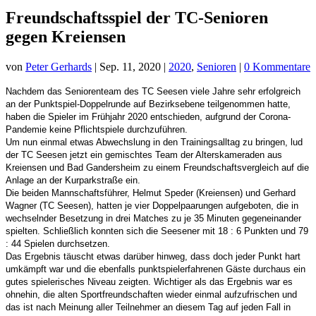
Freundschaftsspiel der TC-Senioren
gegen Kreiensen
von
Peter Gerhards
|
Sep. 11, 2020
|
2020
,
Senioren
|
0 Kommentare
Nachdem das Seniorenteam des TC Seesen viele Jahre sehr erfolgreich
an der Punktspiel-Doppelrunde auf Bezirksebene teilgenommen hatte,
haben die Spieler im Frühjahr 2020 entschieden, aufgrund der Corona-
Pandemie keine Pflichtspiele durchzuführen.
Um nun einmal etwas Abwechslung in den Trainingsalltag zu bringen, lud
der TC Seesen jetzt ein gemischtes Team der Alterskameraden aus
Kreiensen und Bad Gandersheim zu einem Freundschaftsvergleich auf die
Anlage an der Kurparkstraße ein.
Die beiden Mannschaftsführer, Helmut Speder (Kreiensen) und Gerhard
Wagner (TC Seesen), hatten je vier Doppelpaarungen aufgeboten, die in
wechselnder Besetzung in drei Matches zu je 35 Minuten gegeneinander
spielten. Schließlich konnten sich die Seesener mit 18 : 6 Punkten und 79
: 44 Spielen durchsetzen.
Das Ergebnis täuscht etwas darüber hinweg, dass doch jeder Punkt hart
umkämpft war und die ebenfalls punktspielerfahrenen Gäste durchaus ein
gutes spielerisches Niveau zeigten. Wichtiger als das Ergebnis war es
ohnehin, die alten Sportfreundschaften wieder einmal aufzufrischen und
das ist nach Meinung aller Teilnehmer an diesem Tag auf jeden Fall in