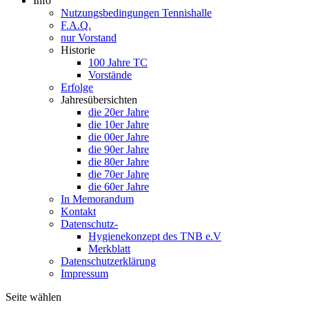
Info
Nutzungsbedingungen Tennishalle
F.A.Q.
nur Vorstand
Historie
100 Jahre TC
Vorstände
Erfolge
Jahresübersichten
die 20er Jahre
die 10er Jahre
die 00er Jahre
die 90er Jahre
die 80er Jahre
die 70er Jahre
die 60er Jahre
In Memorandum
Kontakt
Datenschutz-
Hygienekonzept des TNB e.V
Merkblatt
Datenschutzerklärung
Impressum
Seite wählen