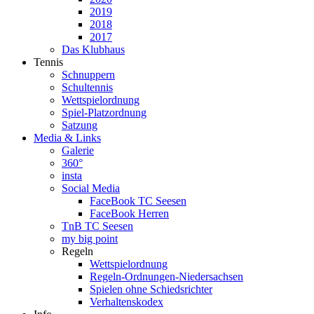
2019
2018
2017
Das Klubhaus
Tennis
Schnuppern
Schultennis
Wettspielordnung
Spiel-Platzordnung
Satzung
Media & Links
Galerie
360°
insta
Social Media
FaceBook TC Seesen
FaceBook Herren
TnB TC Seesen
my big point
Regeln
Wettspielordnung
Regeln-Ordnungen-Niedersachsen
Spielen ohne Schiedsrichter
Verhaltenskodex