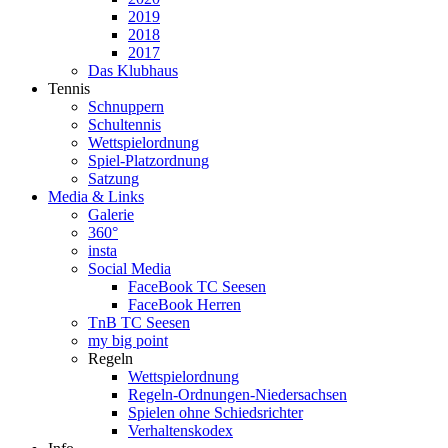
2019
2018
2017
Das Klubhaus
Tennis
Schnuppern
Schultennis
Wettspielordnung
Spiel-Platzordnung
Satzung
Media & Links
Galerie
360°
insta
Social Media
FaceBook TC Seesen
FaceBook Herren
TnB TC Seesen
my big point
Regeln
Wettspielordnung
Regeln-Ordnungen-Niedersachsen
Spielen ohne Schiedsrichter
Verhaltenskodex