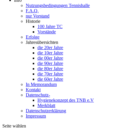
Info
Nutzungsbedingungen Tennishalle
F.A.Q.
nur Vorstand
Historie
100 Jahre TC
Vorstände
Erfolge
Jahresübersichten
die 20er Jahre
die 10er Jahre
die 00er Jahre
die 90er Jahre
die 80er Jahre
die 70er Jahre
die 60er Jahre
In Memorandum
Kontakt
Datenschutz-
Hygienekonzept des TNB e.V
Merkblatt
Datenschutzerklärung
Impressum
Seite wählen