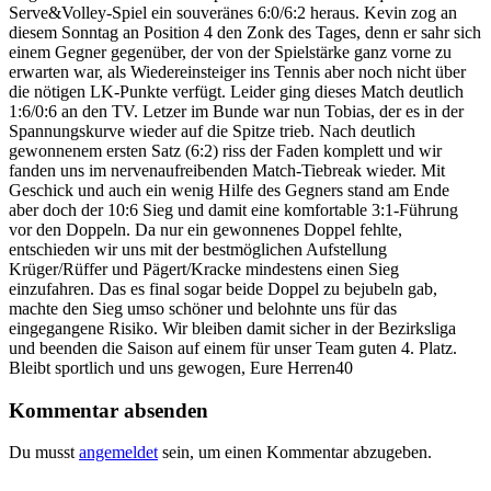
Serve&Volley-Spiel ein souveränes 6:0/6:2 heraus. Kevin zog an
diesem Sonntag an Position 4 den Zonk des Tages, denn er sahr sich
einem Gegner gegenüber, der von der Spielstärke ganz vorne zu
erwarten war, als Wiedereinsteiger ins Tennis aber noch nicht über
die nötigen LK-Punkte verfügt. Leider ging dieses Match deutlich
1:6/0:6 an den TV. Letzer im Bunde war nun Tobias, der es in der
Spannungskurve wieder auf die Spitze trieb. Nach deutlich
gewonnenem ersten Satz (6:2) riss der Faden komplett und wir
fanden uns im nervenaufreibenden Match-Tiebreak wieder. Mit
Geschick und auch ein wenig Hilfe des Gegners stand am Ende
aber doch der 10:6 Sieg und damit eine komfortable 3:1-Führung
vor den Doppeln. Da nur ein gewonnenes Doppel fehlte,
entschieden wir uns mit der bestmöglichen Aufstellung
Krüger/Rüffer und Pägert/Kracke mindestens einen Sieg
einzufahren. Das es final sogar beide Doppel zu bejubeln gab,
machte den Sieg umso schöner und belohnte uns für das
eingegangene Risiko. Wir bleiben damit sicher in der Bezirksliga
und beenden die Saison auf einem für unser Team guten 4. Platz.
Bleibt sportlich und uns gewogen, Eure Herren40
Kommentar absenden
Du musst
angemeldet
sein, um einen Kommentar abzugeben.