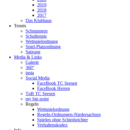
2019
2018
2017
Das Klubhaus
Tennis
Schnuppern
Schultennis
Wettspielordnung
Spiel-Platzordnung
Satzung
Media & Links
Galerie
360°
insta
Social Media
FaceBook TC Seesen
FaceBook Herren
TnB TC Seesen
my big point
Regeln
Wettspielordnung
Regeln-Ordnungen-Niedersachsen
Spielen ohne Schiedsrichter
Verhaltenskodex