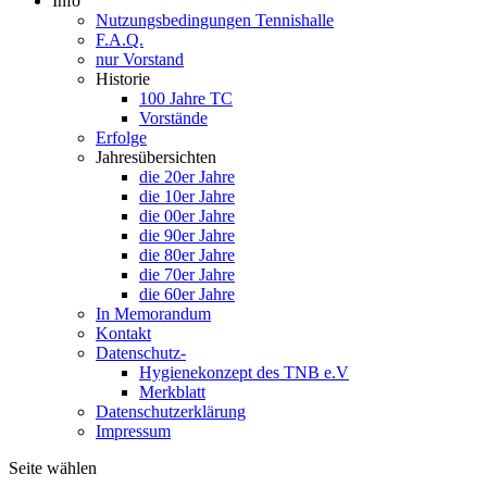
Info
Nutzungsbedingungen Tennishalle
F.A.Q.
nur Vorstand
Historie
100 Jahre TC
Vorstände
Erfolge
Jahresübersichten
die 20er Jahre
die 10er Jahre
die 00er Jahre
die 90er Jahre
die 80er Jahre
die 70er Jahre
die 60er Jahre
In Memorandum
Kontakt
Datenschutz-
Hygienekonzept des TNB e.V
Merkblatt
Datenschutzerklärung
Impressum
Seite wählen