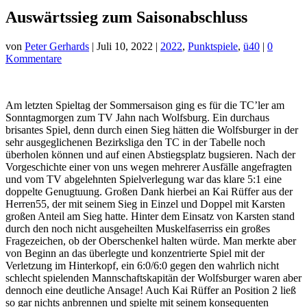
Auswärtssieg zum Saisonabschluss
von
Peter Gerhards
|
Juli 10, 2022
|
2022
,
Punktspiele
,
ü40
|
0
Kommentare
Am letzten Spieltag der Sommersaison ging es für die TC’ler am
Sonntagmorgen zum TV Jahn nach Wolfsburg. Ein durchaus
brisantes Spiel, denn durch einen Sieg hätten die Wolfsburger in der
sehr ausgeglichenen Bezirksliga den TC in der Tabelle noch
überholen können und auf einen Abstiegsplatz bugsieren. Nach der
Vorgeschichte einer von uns wegen mehrerer Ausfälle angefragten
und vom TV abgelehnten Spielverlegung war das klare 5:1 eine
doppelte Genugtuung. Großen Dank hierbei an Kai Rüffer aus der
Herren55, der mit seinem Sieg in Einzel und Doppel mit Karsten
großen Anteil am Sieg hatte. Hinter dem Einsatz von Karsten stand
durch den noch nicht ausgeheilten Muskelfaserriss ein großes
Fragezeichen, ob der Oberschenkel halten würde. Man merkte aber
von Beginn an das überlegte und konzentrierte Spiel mit der
Verletzung im Hinterkopf, ein 6:0/6:0 gegen den wahrlich nicht
schlecht spielenden Mannschaftskapitän der Wolfsburger waren aber
dennoch eine deutliche Ansage! Auch Kai Rüffer an Position 2 ließ
so gar nichts anbrennen und spielte mit seinem konsequenten