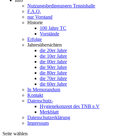
Info
Nutzungsbedingungen Tennishalle
F.A.Q.
nur Vorstand
Historie
100 Jahre TC
Vorstände
Erfolge
Jahresübersichten
die 20er Jahre
die 10er Jahre
die 00er Jahre
die 90er Jahre
die 80er Jahre
die 70er Jahre
die 60er Jahre
In Memorandum
Kontakt
Datenschutz-
Hygienekonzept des TNB e.V
Merkblatt
Datenschutzerklärung
Impressum
Seite wählen