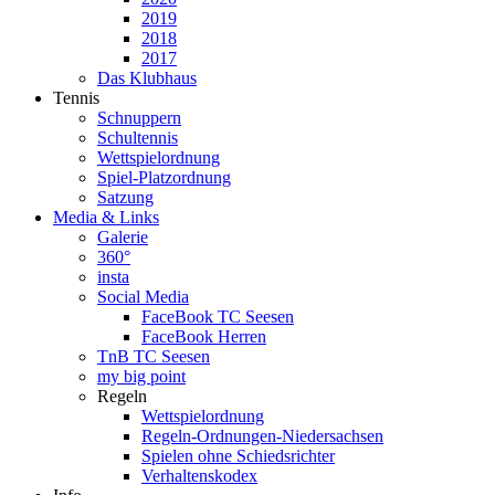
2019
2018
2017
Das Klubhaus
Tennis
Schnuppern
Schultennis
Wettspielordnung
Spiel-Platzordnung
Satzung
Media & Links
Galerie
360°
insta
Social Media
FaceBook TC Seesen
FaceBook Herren
TnB TC Seesen
my big point
Regeln
Wettspielordnung
Regeln-Ordnungen-Niedersachsen
Spielen ohne Schiedsrichter
Verhaltenskodex