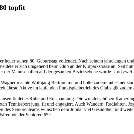
0 topfit
 der heuer seinen 80. Geburtstag vollendet. Nach seinem jahrelangen 
ldete er sich umgehend beim Club an der Kurparkstraße an. Seit nunme
er der Mannschaften auf der gesamten Bezirksebene wurde. Und zwei J
rd Wagner machte Wolfgang Bertram mit und holte zudem mit seiner st
t älteste Aktive im laufenden Punktspielbetrieb des Clubs gilt zudem 
hausen findet er Ruhe und Entspannung. Die wunderschönen Kamerungsc
en Tennissport jung, fit und engagiert. Auch Wandern, Radfahren, Jogg
 des Seniorenteams wünschen dem Jubilar viel Gesundheit und weiterhi
isfreunde der Senioren 65+.