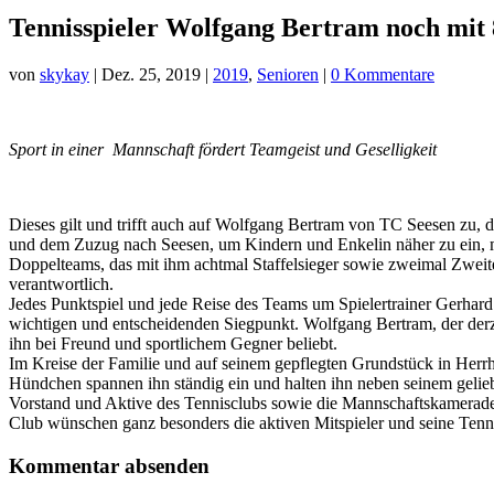
Tennisspieler Wolfgang Bertram noch mit 8
von
skykay
|
Dez. 25, 2019
|
2019
,
Senioren
|
0 Kommentare
Sport in einer Mannschaft fördert Teamgeist und Geselligkeit
Dieses gilt und trifft auch auf Wolfgang Bertram von TC Seesen zu,
und dem Zuzug nach Seesen, um Kindern und Enkelin näher zu ein, me
Doppelteams, das mit ihm achtmal Staffelsieger sowie zweimal Zweit
verantwortlich.
Jedes Punktspiel und jede Reise des Teams um Spielertrainer Gerha
wichtigen und entscheidenden Siegpunkt. Wolfgang Bertram, der derzei
ihn bei Freund und sportlichem Gegner beliebt.
Im Kreise der Familie und auf seinem gepflegten Grundstück in Herr
Hündchen spannen ihn ständig ein und halten ihn neben seinem geliebt
Vorstand und Aktive des Tennisclubs sowie die Mannschaftskameraden
Club wünschen ganz besonders die aktiven Mitspieler und seine Tenn
Kommentar absenden