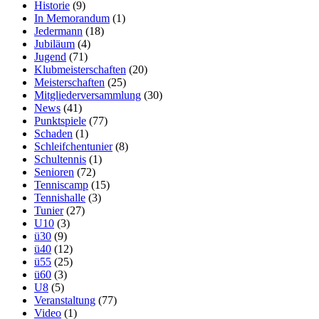
Historie
(9)
In Memorandum
(1)
Jedermann
(18)
Jubiläum
(4)
Jugend
(71)
Klubmeisterschaften
(20)
Meisterschaften
(25)
Mitgliederversammlung
(30)
News
(41)
Punktspiele
(77)
Schaden
(1)
Schleifchentunier
(8)
Schultennis
(1)
Senioren
(72)
Tenniscamp
(15)
Tennishalle
(3)
Tunier
(27)
U10
(3)
ü30
(9)
ü40
(12)
ü55
(25)
ü60
(3)
U8
(5)
Veranstaltung
(77)
Video
(1)