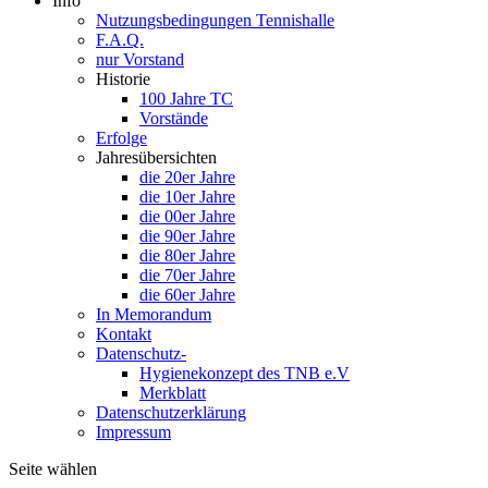
Info
Nutzungsbedingungen Tennishalle
F.A.Q.
nur Vorstand
Historie
100 Jahre TC
Vorstände
Erfolge
Jahresübersichten
die 20er Jahre
die 10er Jahre
die 00er Jahre
die 90er Jahre
die 80er Jahre
die 70er Jahre
die 60er Jahre
In Memorandum
Kontakt
Datenschutz-
Hygienekonzept des TNB e.V
Merkblatt
Datenschutzerklärung
Impressum
Seite wählen