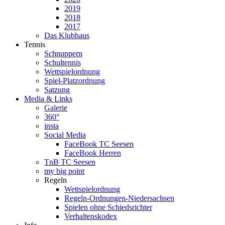
2019
2018
2017
Das Klubhaus
Tennis
Schnuppern
Schultennis
Wettspielordnung
Spiel-Platzordnung
Satzung
Media & Links
Galerie
360°
insta
Social Media
FaceBook TC Seesen
FaceBook Herren
TnB TC Seesen
my big point
Regeln
Wettspielordnung
Regeln-Ordnungen-Niedersachsen
Spielen ohne Schiedsrichter
Verhaltenskodex