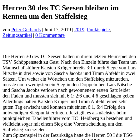
Herren 30 des TC Seesen bleiben im
Rennen um den Staffelsieg
von
Peter Gerhards
|
Juni 17, 2019
|
2019
,
Punktspiele
,
Zeitungsartikel
|
0 Kommentare
Die Herren 30 des TC Seesen hatten in ihrem letzten Heimspiel den
TSV Schöppenstedt zu Gast. Nach den Einzeln führte das Team um
Mannschaftsführer Karsten Krüger bereits 3:1 durch Siege von Lars
Nitsche in drei sowie von Sascha Jacobs und Timm Ahfeldt in zwei
Sätzen. Um weiter ein Wörtchen um den Staffelsieg mitzureden,
musste noch wenigsten ein Sieg in den Doppeln her. Lars Nitsche
und Sascha Jacobs verloren nach gewonnenem ersten Satz leider
den Faden und mussten sich mit 6:1; 2:6 und 4:6 geschlagen geben.
Allerdings hatten Karsten Krüger und Timm Ahfeldt einen sehr
guten Tag erwischt und konnten mit einem 6:1, 6:4 Erfolg den
notwendigen Siegpunkt erringen. Jetzt gilt es als nächstes beim
punktgleichen Tabellenführer vom TC Heidberg zu bestehen und
vielleicht sogar mit einem Sieg eine Vorentscheidung um den
Staffelsieg zu erzielen.
Zum Spitzenspiel in der Bezirksliga hatte die Herren 50 I die TSG