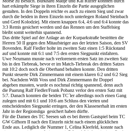
Mörse zu Besuch. Burkhard Mädje und Kai Rüffer konnten durch
hart erkämpfte Siege in ihren Einzeln die Partie ausgeglichen
gestalten. In den Doppeln reichte es auch zu einem Sieg und zwar
durch die beiden in ihren Einzeln noch unterlegen Roland Steinbach
und Gerd Kolodziej. Mit einem knappen 6:4, 4:6 und 6:4 konnte das
3:3 Remis gesichert werden und das Rennen um den Staffelsieg
bleibt somit weiterhin spannend.
Das dritte Spiel auf der Anlage an der Kurparkstraße bestritten die
Herren 50 II gegen den Mitaufsteiger aus der letzten Saison, den SV
Bovenden. Ralf Fiedler holte im zweiten Satz einen 1:5 Rückstand
auf und konnte mit 6:1 und 7:5 den ersten Siegpunkt einfahren.
Uwe Neumann musste nach verlorenem ersten Satz im zweiten Satz
bis in den Tiebreak, bevor er im Match-Tiebreak des dritten Satzes
mit 10:2 doch noch die Oberhand behalten konnte. Den dritten
Punkt steuerte Dirk Zimmermann mit einem klaren 6:2 und 6:2 Sieg
bei. Nachdem Willi Voss und Dirk Zimmermann ihr Doppel
abgeben mussten, wurde es nochmal richtig spannend, denn auch
die Paarung Ralf Fiedler/Frank Pobanz verlor den ersten Satz mit
5:7. Danach konnten die beiden TC´ler allerdings noch einen Gang
zulegen und mit 6:1 und 10:6 am Schluss den vierten und
entscheidenden Siegpunkt erringen, der den Klassenerhalt im ersten
Jahr in der Regionsliga gesichert haben dürfte.
Für die Damen des TC Seesen sah es bei ihrem Gastspiel beim TC
GW Gifhorn II nach den Einzeln nicht nach einem glücklichen
Ende aus. Lediglich die Nummer 1, Celina Kleefeld, konnte nach