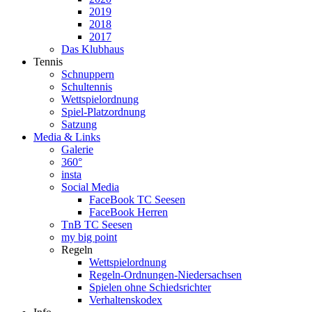
2019
2018
2017
Das Klubhaus
Tennis
Schnuppern
Schultennis
Wettspielordnung
Spiel-Platzordnung
Satzung
Media & Links
Galerie
360°
insta
Social Media
FaceBook TC Seesen
FaceBook Herren
TnB TC Seesen
my big point
Regeln
Wettspielordnung
Regeln-Ordnungen-Niedersachsen
Spielen ohne Schiedsrichter
Verhaltenskodex