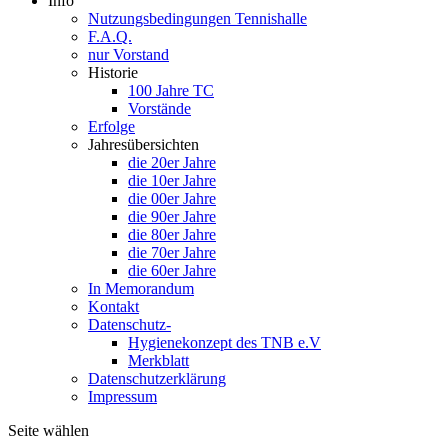
Info
Nutzungsbedingungen Tennishalle
F.A.Q.
nur Vorstand
Historie
100 Jahre TC
Vorstände
Erfolge
Jahresübersichten
die 20er Jahre
die 10er Jahre
die 00er Jahre
die 90er Jahre
die 80er Jahre
die 70er Jahre
die 60er Jahre
In Memorandum
Kontakt
Datenschutz-
Hygienekonzept des TNB e.V
Merkblatt
Datenschutzerklärung
Impressum
Seite wählen